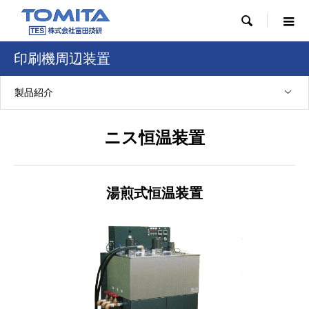

印刷機周辺装置
製品紹介
ニス恒温装置
湯煎式恒温装置