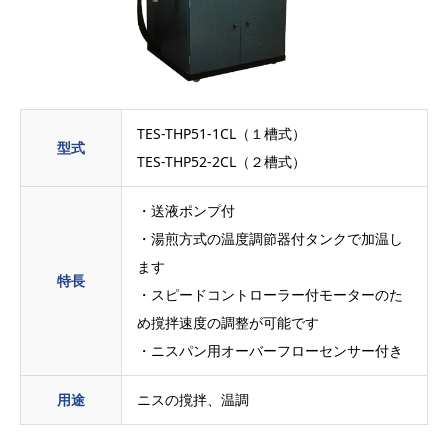
TES-THP51-1CL（１槽式）
型式
TES-THP52-2CL（２槽式）
・送液ポンプ付
・湯煎方式の温度調節器付タンクで加温し
ます
特長
・スピードコントローラー付モーターのた
め撹拌速度の調整が可能です
・ニスパン用オーバーフローセンサー付き
用途
ニスの撹拌、温調